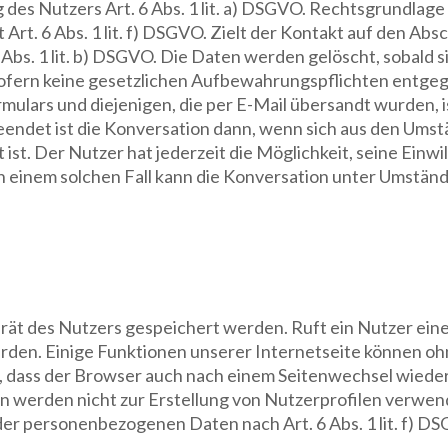
g des Nutzers Art. 6 Abs. 1 lit. a) DSGVO. Rechtsgrundlage
Art. 6 Abs. 1 lit. f) DSGVO. Zielt der Kontakt auf den Absc
Abs. 1 lit. b) DSGVO. Die Daten werden gelöscht, sobald s
 sofern keine gesetzlichen Aufbewahrungspflichten entg
lars und diejenigen, die per E-Mail übersandt wurden, ist
eendet ist die Konversation dann, wenn sich aus den Umst
ist. Der Nutzer hat jederzeit die Möglichkeit, seine Einwi
einem solchen Fall kann die Konversation unter Umständ
rät des Nutzers gespeichert werden. Ruft ein Nutzer eine
den. Einige Funktionen unserer Internetseite können ohn
h, dass der Browser auch nach einem Seitenwechsel wieder
erden nicht zur Erstellung von Nutzerprofilen verwende
der personenbezogenen Daten nach Art. 6 Abs. 1 lit. f) D