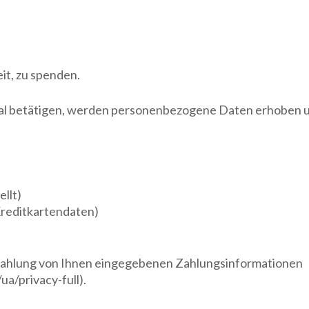
it, zu spenden.
l betätigen, werden personenbezogene Daten erhoben un
ellt)
Kreditkartendaten)
 Zahlung von Ihnen eingegebenen Zahlungsinformationen
/privacy-full).