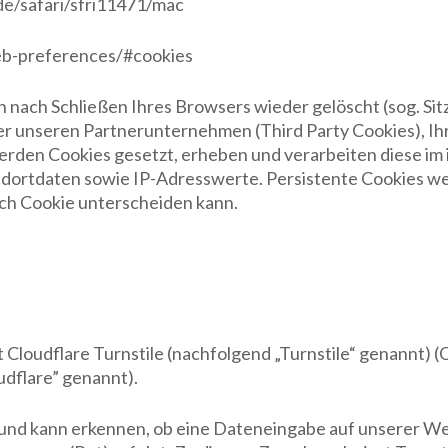
de/safari/sfri11471/mac
eb-preferences/#cookies
 nach Schließen Ihres Browsers wieder gelöscht (sog. Si
er unseren Partnerunternehmen (Third Party Cookies), I
rden Cookies gesetzt, erheben und verarbeiten diese im
dortdaten sowie IP-Adresswerte. Persistente Cookies we
ach Cookie unterscheiden kann.
Cloudflare Turnstile (nachfolgend „Turnstile“ genannt) (C
udflare” genannt).
g und kann erkennen, ob eine Dateneingabe auf unserer W