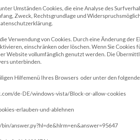
ter Umständen Cookies, die eine Analyse des Surfverhalt
fang, Zweck, Rechtsgrundlage und Widerspruchsmöglichke
 Datenschutzerklärung.
er die Verwendung von Cookies. Durch eine Änderung der 
ktivieren, einschränken oder löschen. Wenn Sie Cookies f
der Website vollumfänglich genutzt werden. Die Übermitt
yers unterbinden.
weiligen Hilfemenü Ihres Browsers oder unter den folgende
ft.com/de-DE/windows-vista/Block-or-allow-cookies
/cookies-erlauben-und-ablehnen
me/bin/answer.py?hl=de&hlrm=en&answer=95647