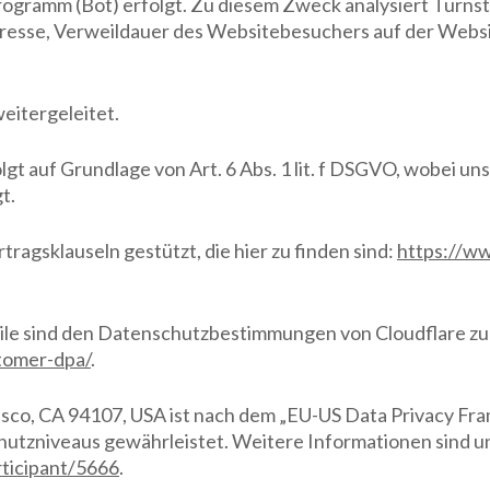
ogramm (Bot) erfolgt. Zu diesem Zweck analysiert Turns
dresse, Verweildauer des Websitebesuchers auf der Websi
eitergeleitet.
gt auf Grundlage von Art. 6 Abs. 1 lit. f DSGVO, wobei un
t.
ragsklauseln gestützt, die hier zu finden sind:
https://ww
tile sind den Datenschutzbestimmungen von Cloudflare z
tomer-dpa/
.
cisco, CA 94107, USA ist nach dem „EU-US Data Privacy Fra
hutzniveaus gewährleistet. Weitere Informationen sind u
ticipant/5666
.